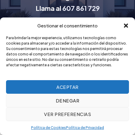
Llama al
607 861 729
Gestionar el consentimiento
Para brindar la mejor experiencia, utilizamos tecnologías como
cookies para almacenar y/o acceder a la información del dispositivo.
Aviso Legal
Su consentimiento para estas tecnologías nos permitirá procesar
Política de Privacidad
datos como el comportamiento de navegación o los identificadores
únicos en este sitio. No dar su consentimiento o retirarlo podría
Declaración de Accesibilidad
afectar negativamente a ciertas características y funciones.
Política de Cookies
Design by EsceniT © 2026 AluminiSaba - Carpintería de
ACEPTAR
aluminio
DENEGAR
VER PREFERENCIAS
Política de Cookies
Política de Privacidad